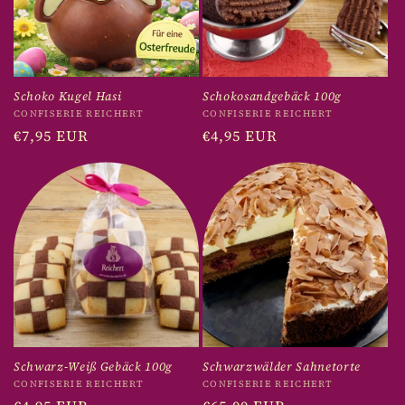
Schoko Kugel Hasi
Schokosandgebäck 100g
Anbieter:
Anbieter:
CONFISERIE REICHERT
CONFISERIE REICHERT
Normaler
€7,95 EUR
Normaler
€4,95 EUR
Preis
Preis
Schwarz-Weiß Gebäck 100g
Schwarzwälder Sahnetorte
Anbieter:
Anbieter:
CONFISERIE REICHERT
CONFISERIE REICHERT