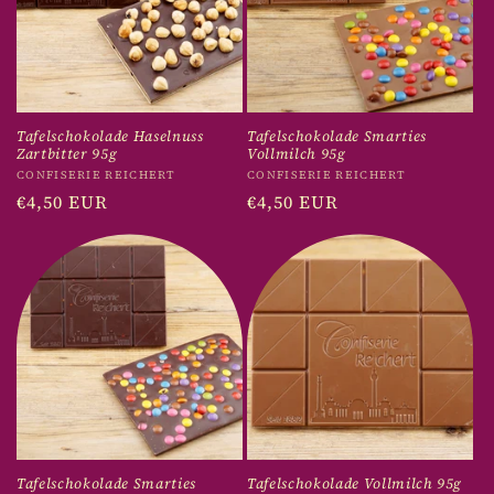
Tafelschokolade Haselnuss
Tafelschokolade Smarties
Zartbitter 95g
Vollmilch 95g
Anbieter:
Anbieter:
CONFISERIE REICHERT
CONFISERIE REICHERT
Normaler
€4,50 EUR
Normaler
€4,50 EUR
Preis
Preis
Tafelschokolade Smarties
Tafelschokolade Vollmilch 95g