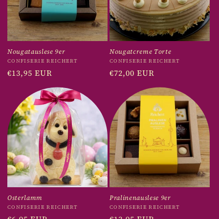
r
i
e
Nougatauslese 9er
Nougatcreme Torte
:
Anbieter:
Anbieter:
CONFISERIE REICHERT
CONFISERIE REICHERT
Normaler
€13,95 EUR
Normaler
€72,00 EUR
Preis
Preis
Osterlamm
Pralinenauslese 9er
Anbieter:
Anbieter:
CONFISERIE REICHERT
CONFISERIE REICHERT