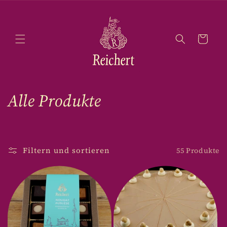
Direkt
zum
Inhalt
Warenkorb
K
Alle Produkte
a
t
Filtern und sortieren
55 Produkte
e
g
o