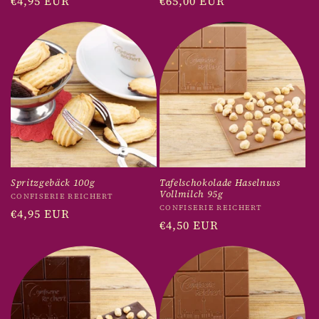
Normaler
€4,95 EUR
Normaler
€65,00 EUR
Preis
Preis
Spritzgebäck 100g
Tafelschokolade Haselnuss
Vollmilch 95g
Anbieter:
CONFISERIE REICHERT
Anbieter:
CONFISERIE REICHERT
Normaler
€4,95 EUR
Normaler
€4,50 EUR
Preis
Preis